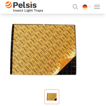
Skip to content
Pelsis Insect Light Traps