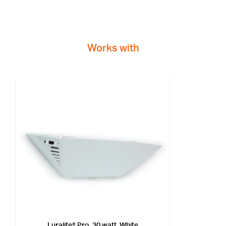
Works with
Luralite® Pro, 30 watt, White