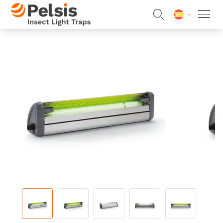
Skip to content
Pelsis Insect Light Traps