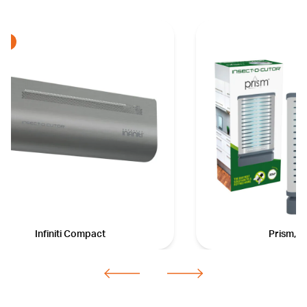
w
Infiniti Compact
Prism, 1