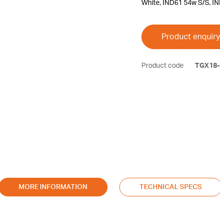
White, IND61 54w S/S, I
Product enquiry
Product code
TGX18-
MORE INFORMATION
TECHNICAL SPECS