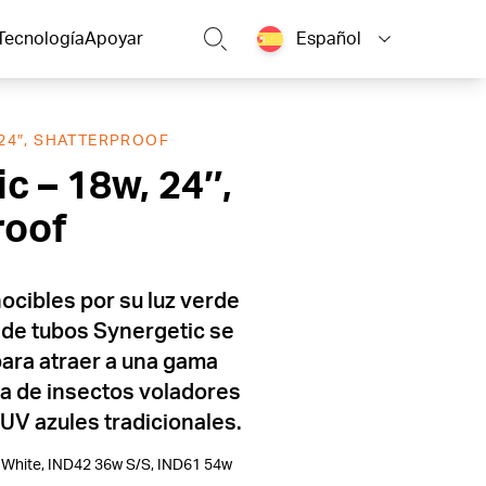
Tecnología
Apoyar
Español
 24″, SHATTERPROOF
c – 18w, 24″,
roof
ocibles por su luz verde
a de tubos Synergetic se
para atraer a una gama
a de insectos voladores
UV azules tradicionales.
White, IND42 36w S/S, IND61 54w