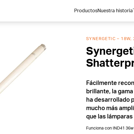
Productos
Nuestra historia
SYNERGETIC – 18W,
Synergeti
Shatterp
Fácilmente recon
brillante, la gam
ha desarrollado 
mucho más ampli
que las lámparas 
Funciona con IND41 36w 