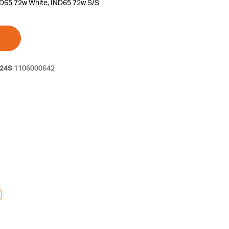
ND65 72w White, IND65 72w S/S
24S
1106000642