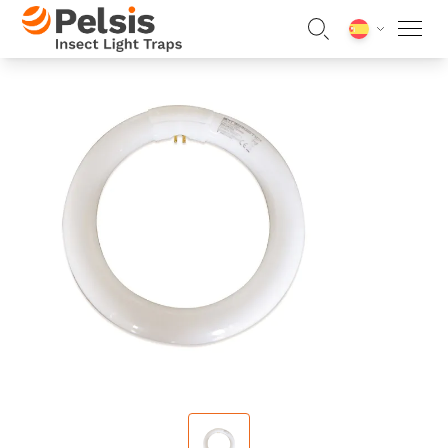
Skip to content
Pelsis Insect Light Traps