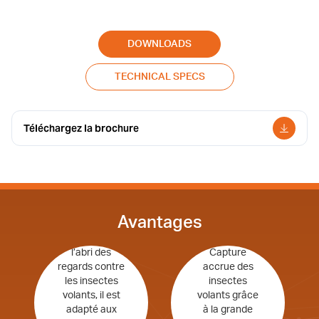
DOWNLOADS
TECHNICAL SPECS
Téléchargez la brochure
Avantages
Protection
discrète et à
l’abri des
Capture
regards contre
accrue des
les insectes
insectes
volants, il est
volants grâce
adapté aux
à la grande