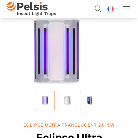
Skip to content
Pelsis Insect Light Traps
ECLIPSE ULTRA TRANSLUCENT 2X15W