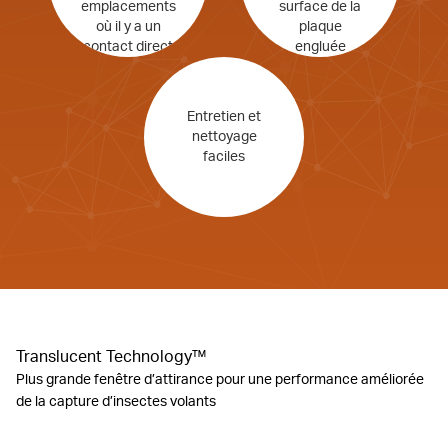
emplacements
surface de la
où il y a un
plaque
contact direct
engluée
avec les
clients
Entretien et
nettoyage
faciles
Translucent Technology™
Plus grande fenêtre d’attirance pour une performance améliorée
de la capture d’insectes volants