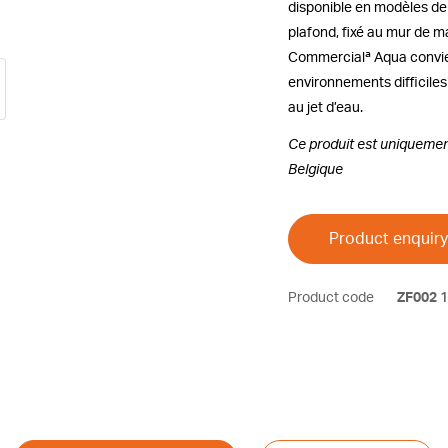
disponible en modèles de
plafond, fixé au mur de m
Commercialª Aqua convien
environnements difficile
au jet d’eau.
Ce produit est uniquemen
Belgique
Product enquiry
Product code
ZF002
1