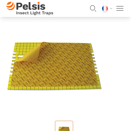
Skip to content
Pelsis Insect Light Traps