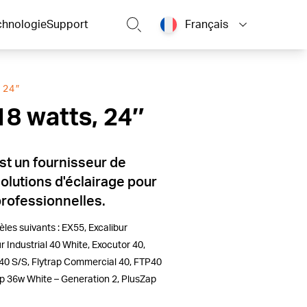
chnologie
Support
Français
 24″
 18 watts, 24″
est un fournisseur de
olutions d'éclairage pour
professionnelles.
les suivants : EX55, Excalibur
ur Industrial 40 White, Exocutor 40,
ll 40 S/S, Flytrap Commercial 40, FTP40
p 36w White – Generation 2, PlusZap