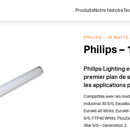
Produits
Notre histoire
Te
PHILIPS – 18 WATTS,
Philips –
Philips Lighting 
premier plan de s
les applications 
Compatible avec les modè
Industrial 30 S/S, Excalib
Eurokill 40 White, Euroki
S/S, FTP40 White, PlusZa
36w S/S – Generation 2.