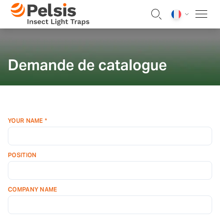
Skip to content
Pelsis Insect Light Traps
Demande de catalogue
YOUR NAME *
POSITION
COMPANY NAME