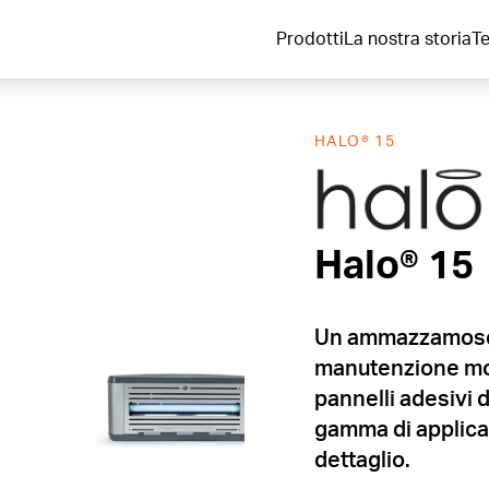
Prodotti
La nostra storia
T
HALO® 15
Halo® 15
Halo® 15
Un ammazzamosch
manutenzione mo
pannelli adesivi d
gamma di applica
dettaglio.