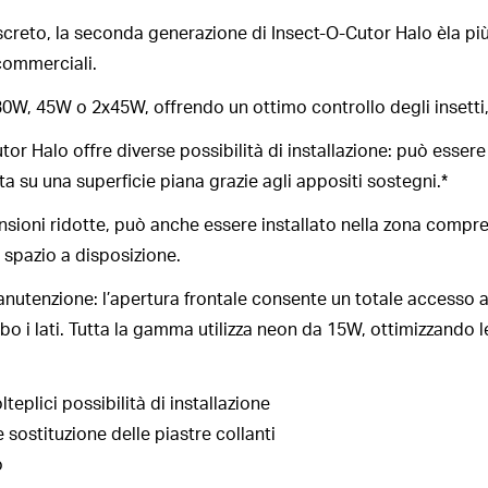
creto, la seconda generazione di Insect-O-Cutor Halo èla più 
 commerciali.
0W, 45W o 2x45W, offrendo un ottimo controllo degli insetti, q
r Halo offre diverse possibilità di installazione: può esser
 su una superficie piana grazie agli appositi sostegni.*
sioni ridotte, può anche essere installato nella zona compresa
o spazio a disposizione.
nutenzione: l’apertura frontale consente un totale accesso a
o i lati. Tutta la gamma utilizza neon da 15W, ottimizzando l
teplici possibilità di installazione
e sostituzione delle piastre collanti
o