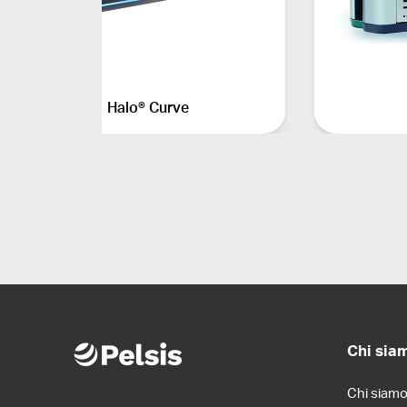
Halo® Curve
Chi sia
Chi siam