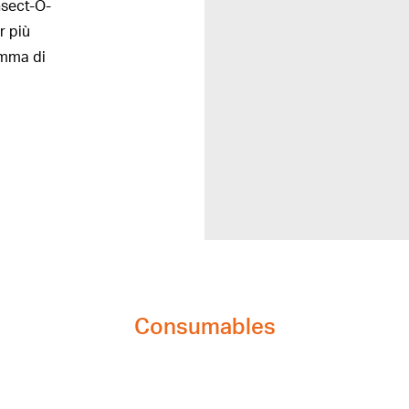
nsect-O-
r più
amma di
Consumables