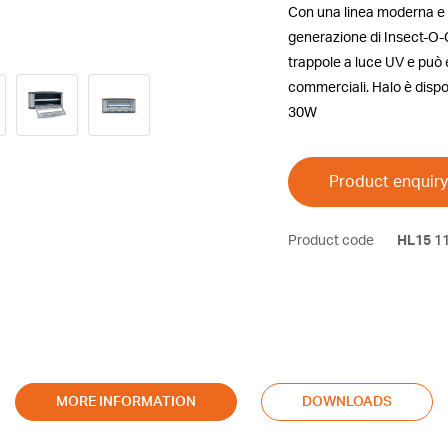
Con una linea moderna e 
generazione di Insect-O-Cu
trappole a luce UV e può e
commerciali. Halo è dispon
30W
Product enquiry
Product code
HL15
11
MORE INFORMATION
DOWNLOADS