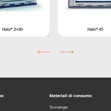
Halo® 2×30
Halo® 45
mo
Materiali di consumo
o
Tecnologia