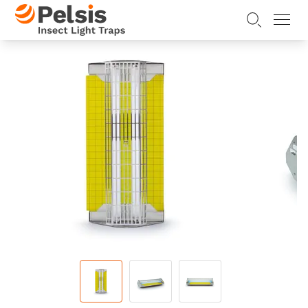
Skip to content
Pelsis Insect Light Traps