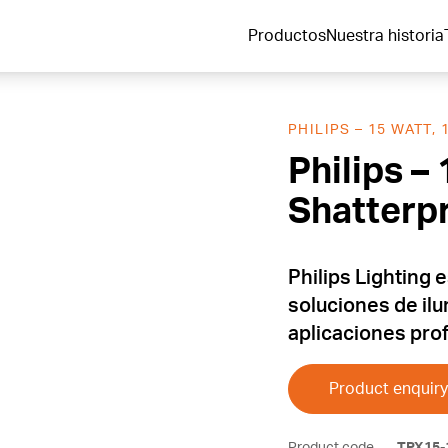
Productos
Nuestra historia
PHILIPS – 15 WATT,
Philips – 
Shatterp
Philips Lighting 
soluciones de il
aplicaciones pro
Product enquiry