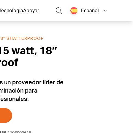
Tecnología
Apoyar
Español
 18″ SHATTERPROOF
15 watt, 18″
roof
es un proveedor líder de
uminación para
fesionales.