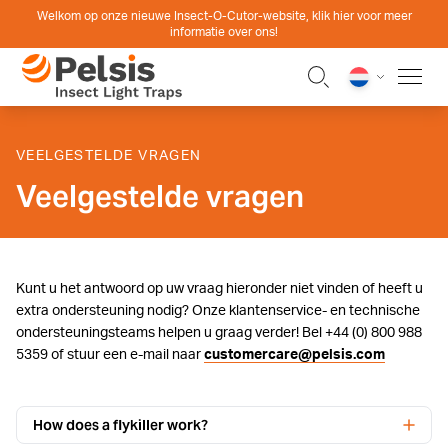
Skip to content
Welkom op onze nieuwe Insect-O-Cutor-website, klik hier voor meer
informatie over ons!
Pelsis Insect Light Traps
VEELGESTELDE VRAGEN
Veelgestelde vragen
Kunt u het antwoord op uw vraag hieronder niet vinden of heeft u
extra ondersteuning nodig? Onze klantenservice- en technische
ondersteuningsteams helpen u graag verder! Bel +44 (0) 800 988
5359 of stuur een e-mail naar
customercare@pelsis.com
How does a flykiller work?