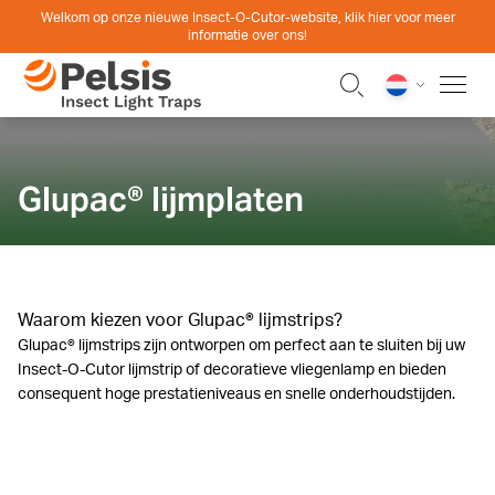
Skip to content
Welkom op onze nieuwe Insect-O-Cutor-website, klik hier voor meer
informatie over ons!
Pelsis Insect Light Traps
Glupac® lijmplaten
Waarom kiezen voor Glupac® lijmstrips?
Glupac® lijmstrips zijn ontworpen om perfect aan te sluiten bij uw
Insect-O-Cutor lijmstrip of decoratieve vliegenlamp en bieden
consequent hoge prestatieniveaus en snelle onderhoudstijden.