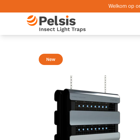
Skip to content
Welkom op onz
Pelsis Insect Light Traps
New