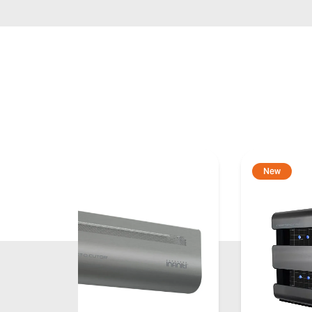
New
New