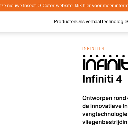
e nieuwe Insect-O-Cutor-website, klik hier voor meer inform
Producten
Ons verhaal
Technologie
INFINITI 4
Infiniti 4
Infiniti 4
Ontworpen rond 
de innovatieve In
vangtechnologie 
vliegenbestrijdin