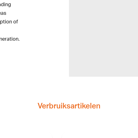
ading
eas
ption of
g
neration.
Verbruiksartikelen