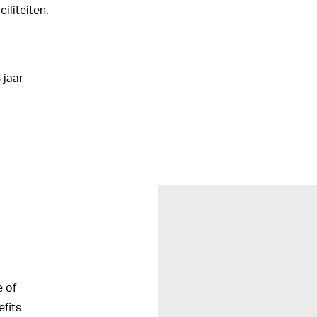
iliteiten.
 jaar
e of
efits